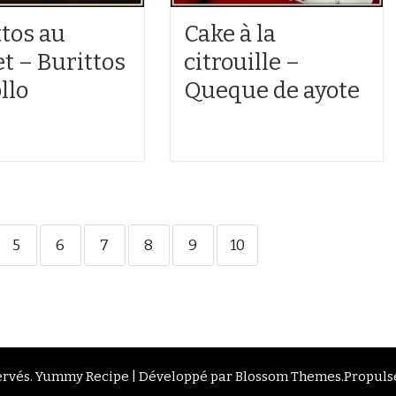
ttos au
Cake à la
t – Burittos
citrouille –
llo
Queque de ayote
5
6
7
8
9
10
ervés.
Yummy Recipe | Développé par
Blossom Themes
.Propuls