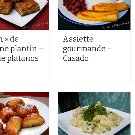
n » de
Assiette
ne plantin –
gourmande –
de platanos
Casado