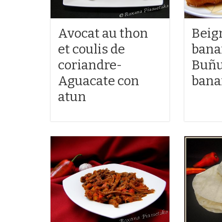
Avocat au thon
Beig
et coulis de
bana
coriandre-
Buñu
Aguacate con
bana
atun