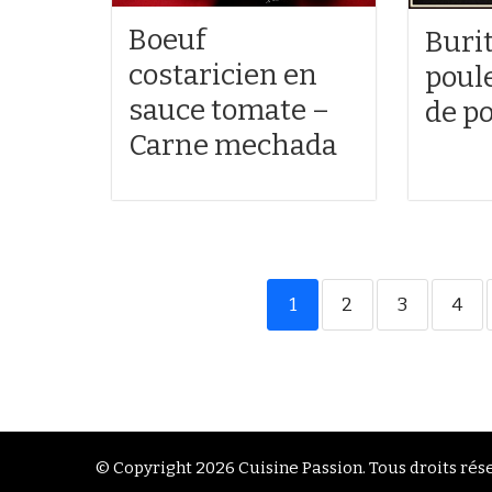
Boeuf
Buri
costaricien en
poule
sauce tomate –
de po
Carne mechada
1
2
3
4
© Copyright 2026
Cuisine Passion
. Tous droits rés