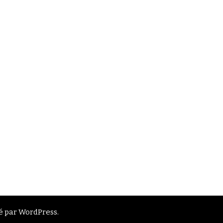
é par
WordPress
.