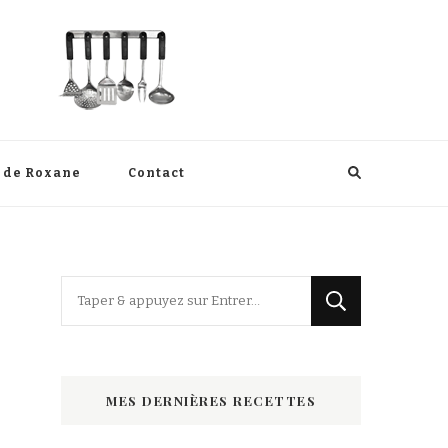
s de Roxane
Contact
Vous
recherchiez
quelque
chose
MES DERNIÈRES RECETTES
?