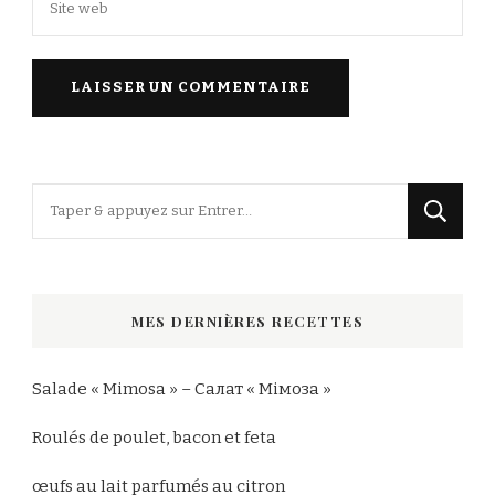
Vous
recherchiez
quelque
chose
MES DERNIÈRES RECETTES
?
Salade « Mimosa » – Салат « Мімоза »
Roulés de poulet, bacon et feta
œufs au lait parfumés au citron