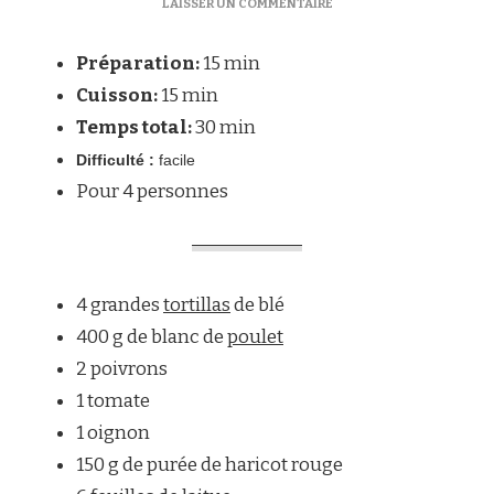
SUR
LAISSER UN COMMENTAIRE
BURITTOS
AU
Préparation:
15 min
POULET
–
Cuisson:
15 min
BURITTOS
Temps total:
30 min
DE
POLLO
Difficulté :
facile
Pour 4 personnes
4 grandes
tortillas
de blé
400 g de blanc de
poulet
2 poivrons
1 tomate
1 oignon
150 g de purée de haricot rouge