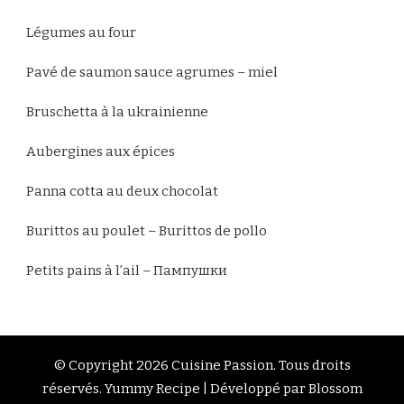
Légumes au four
Pavé de saumon sauce agrumes – miel
Bruschetta à la ukrainienne
Aubergines aux épices
Panna cotta au deux chocolat
Burittos au poulet – Burittos de pollo
Petits pains à l’ail – Пампушки
© Copyright 2026
Cuisine Passion
. Tous droits
réservés.
Yummy Recipe | Développé par
Blossom