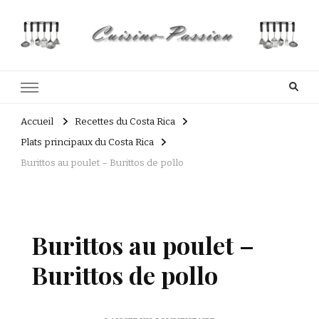
Cuisine Passion
Recettes de cuisine du Costa Rica et Slave
Accueil
Recettes du Costa Rica
Plats principaux du Costa Rica
Burittos au poulet – Burittos de pollo
Burittos au poulet –
Burittos de pollo