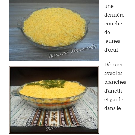
une
dernière
couche
de
jaunes
d’œuf.
Décorer
avec les
branches
d’aneth
et garder
dans le