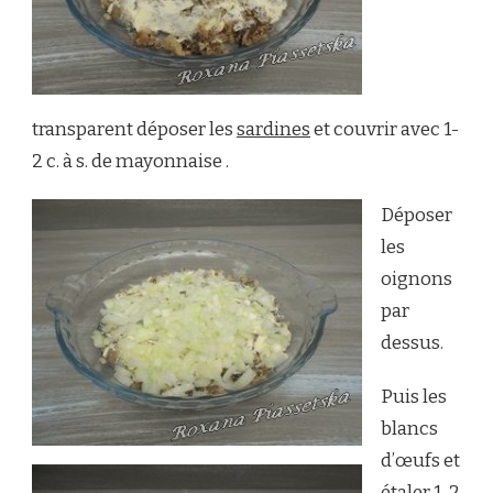
transparent déposer les
sardines
et couvrir avec 1-
2 c. à s. de mayonnaise .
Déposer
les
oignons
par
dessus.
Puis les
blancs
d’œufs et
étaler 1-2