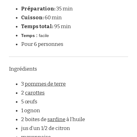
« MIMOSA »
Préparation:
35 min
–
САЛАТ
Cuisson:
60 min
« МІМОЗА »
Temps total:
95 min
Temps :
facile
Pour 6 personnes
Ingrédients
3
pommes de terre
2
carottes
5 œufs
1 ognon
2 boites de
sardine
à l’huile
jus d’un 1/2 de citron