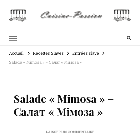
Cuisine Passion
Recettes de cuisine du Costa Rica et Slave
Accueil
Recettes Slaves
Entrées slave
Salade « Mimosa » – Салат « Мімоза »
Salade « Mimosa » –
Салат « Мімоза »
SUR
LAISSER UN COMMENTAIRE
SALADE