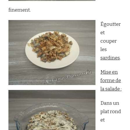
finement.
Égoutter
et
couper
les
sardines
.
Mise en
forme de
la salade :
Dans un
plat rond
et