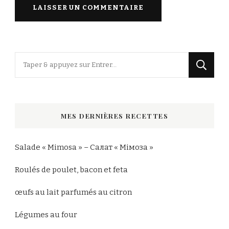
Vous
recherchiez
quelque
chose
MES DERNIÈRES RECETTES
?
Salade « Mimosa » – Салат « Мімоза »
Roulés de poulet, bacon et feta
œufs au lait parfumés au citron
Légumes au four