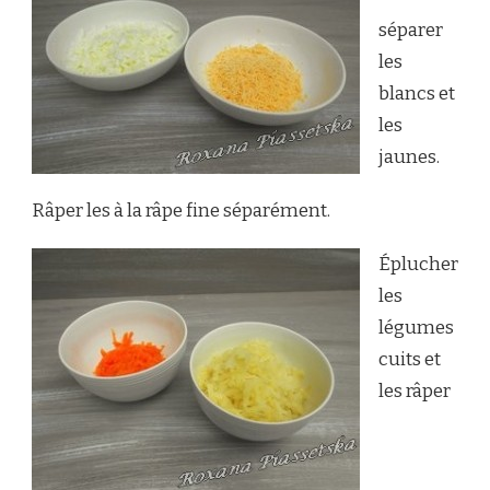
séparer
les
blancs et
les
jaunes.
Râper les à la râpe fine séparément.
Éplucher
les
légumes
cuits et
les râper