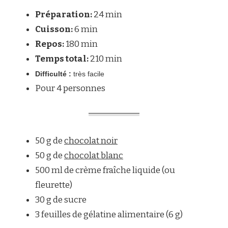
COTTA
Préparation:
24 min
AU
DEUX
Cuisson:
6 min
CHOCOLAT
Repos:
180 min
Temps total:
210 min
Difficulté :
très facile
Pour 4 personnes
50 g de
chocolat noir
50 g de
chocolat blanc
500 ml de crème fraîche liquide (ou
fleurette)
30 g de sucre
3 feuilles de gélatine alimentaire (6 g)