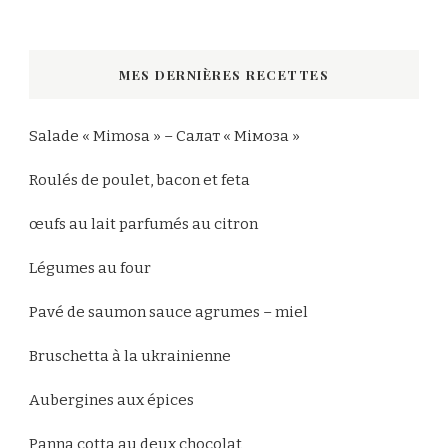
quelque
chose
MES DERNIÈRES RECETTES
?
Salade « Mimosa » – Салат « Мімоза »
Roulés de poulet, bacon et feta
œufs au lait parfumés au citron
Légumes au four
Pavé de saumon sauce agrumes – miel
Bruschetta à la ukrainienne
Aubergines aux épices
Panna cotta au deux chocolat