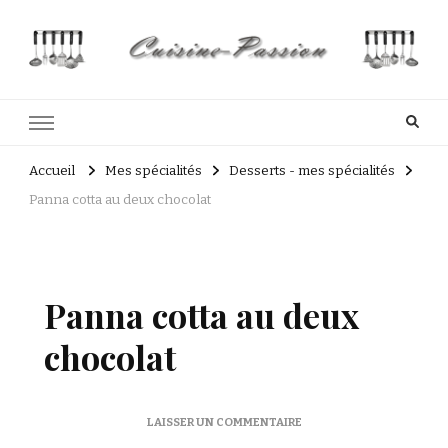
Cuisine Passion
Recettes de cuisine du Costa Rica et Slave
Accueil
Mes spécialités
Desserts - mes spécialités
Panna cotta au deux chocolat
Panna cotta au deux
chocolat
SUR
LAISSER UN COMMENTAIRE
PANNA