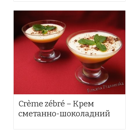
Crème zébré – Крем
сметанно-шоколадний