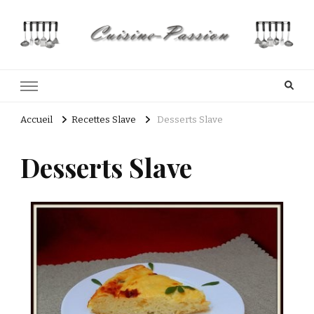
Cuisine Passion
Recettes de cuisine du Costa Rica et Slave
Accueil
Recettes Slave
Desserts Slave
Desserts Slave