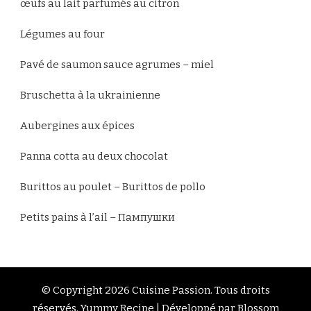
œufs au lait parfumés au citron
Légumes au four
Pavé de saumon sauce agrumes – miel
Bruschetta à la ukrainienne
Aubergines aux épices
Panna cotta au deux chocolat
Burittos au poulet – Burittos de pollo
Petits pains à l’ail – Пампушки
© Copyright 2026
Cuisine Passion
. Tous droits
réservés.
Yummy Recipe | Développé par
Blossom