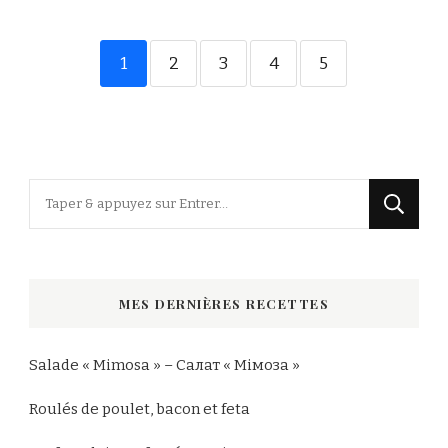
1
2
3
4
5
Vous
recherchiez
quelque
chose
MES DERNIÈRES RECETTES
?
Salade « Mimosa » – Салат « Мімоза »
Roulés de poulet, bacon et feta