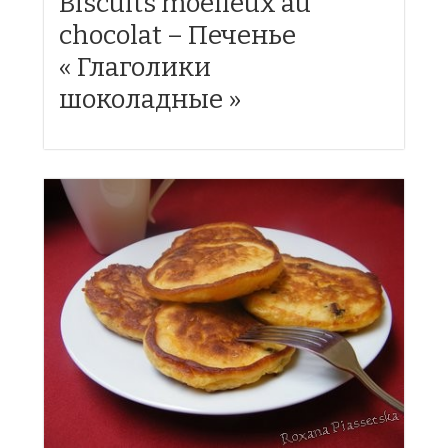
Biscuits moelleux au
chocolat – Печенье
« Глаголики
шоколадные »