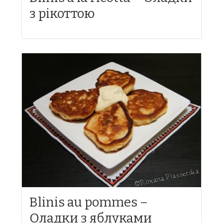
з рікоттою
Blinis au pommes –
Оладки з яблуками