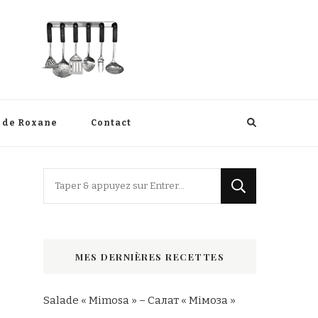
s de Roxane
Contact
Vous
recherchiez
quelque
chose
MES DERNIÈRES RECETTES
?
Salade « Mimosa » – Салат « Мімоза »