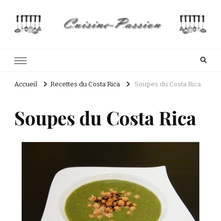
Cuisine Passion
Recettes de cuisine du Costa Rica et Slave
Accueil
Recettes du Costa Rica
Soupes du Costa Rica
Soupes du Costa Rica