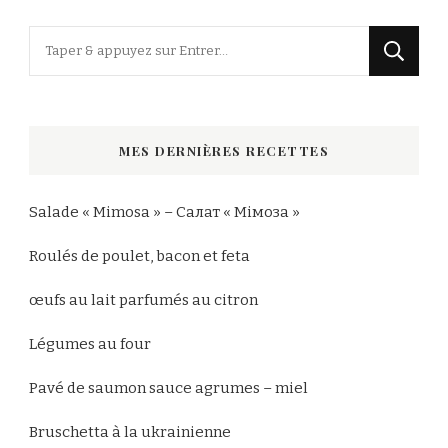
Vous
recherchiez
quelque
chose
MES DERNIÈRES RECETTES
?
Salade « Mimosa » – Салат « Мімоза »
Roulés de poulet, bacon et feta
œufs au lait parfumés au citron
Légumes au four
Pavé de saumon sauce agrumes – miel
Bruschetta à la ukrainienne