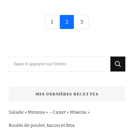
1
2
3
Vous
recherchiez
quelque
chose
MES DERNIÈRES RECETTES
?
Salade « Mimosa » – Салат « Мімоза »
Roulés de poulet, bacon et feta