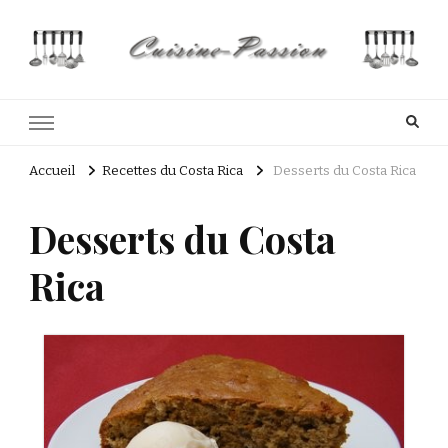
Cuisine Passion
Recettes de cuisine du Costa Rica et Slave
Accueil
Recettes du Costa Rica
Desserts du Costa Rica
Desserts du Costa
Rica