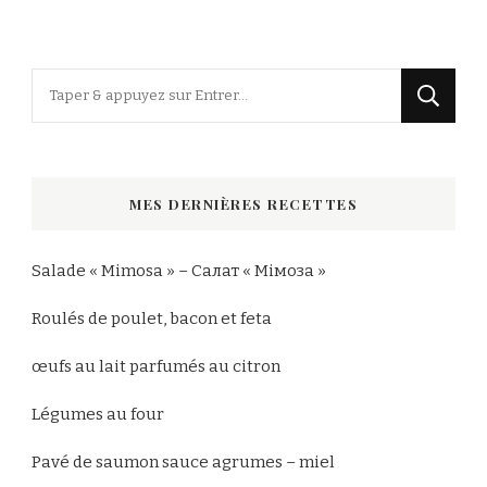
Vous
recherchiez
quelque
chose
MES DERNIÈRES RECETTES
?
Salade « Mimosa » – Салат « Мімоза »
Roulés de poulet, bacon et feta
œufs au lait parfumés au citron
Légumes au four
Pavé de saumon sauce agrumes – miel