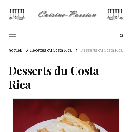
Cuisine Passion
Recettes de cuisine du Costa Rica et Slave
Accueil
Recettes du Costa Rica
Desserts du Costa Rica
Desserts du Costa
Rica