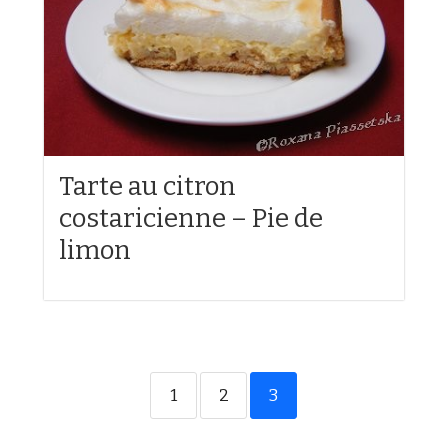
Tarte au citron
costaricienne – Pie de
limon
1
2
3