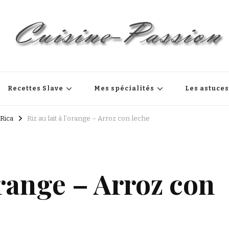
Recettes Slave
Mes spécialités
Les astuce
Rica
Riz au lait à l’orange – Arroz con leche
’orange – Arroz con