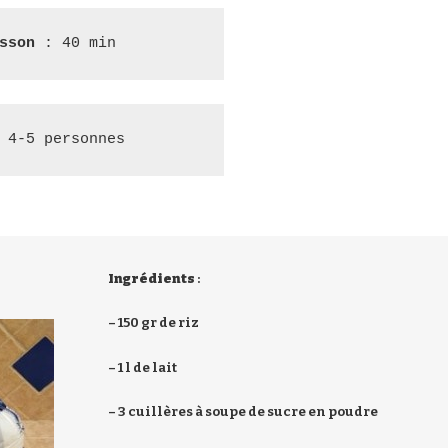
sson 
: 40 min
 4-5 personnes
Ingrédients
:
– 150 gr de riz
– 1 l de lait
– 3 cuillères à soupe de sucre en poudre