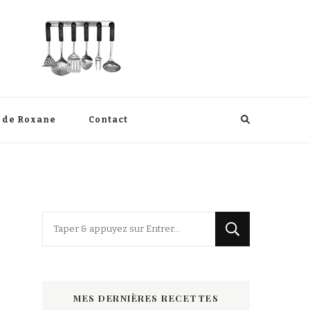
s de Roxane
Contact
Vous
recherchiez
quelque
chose
MES DERNIÈRES RECETTES
?