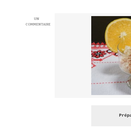
UN
COMMENTAIRE
SUR
RIZ
AU
LAIT
À
L’ORANGE
–
ARROZ
CON
LECHE
Prép