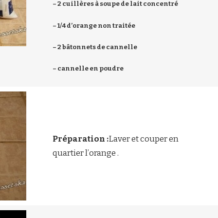
– 2 cuillères à soupe de lait concentré
– 1/4 d’orange non traitée
– 2 bâtonnets de cannelle
– cannelle en poudre
Préparation :
Laver et couper en
quartier l’orange .