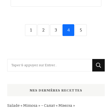
1
2
3
4
5
Vous
recherchiez
quelque
chose
MES DERNIÈRES RECETTES
?
Salade « Mimosa » – Салат « Мімоза »