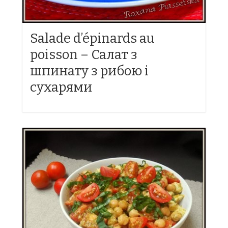
Salade d’épinards au
poisson – Салат з
шпинату з рибою і
сухарями