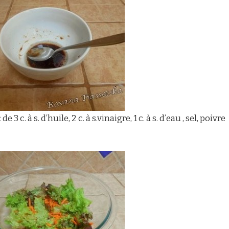
 c. à s. d’huile, 2 c. à s.vinaigre, 1 c. à s. d’eau , sel, poivre