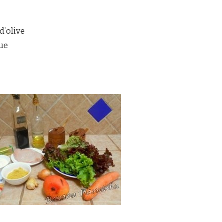
 d’olive
que