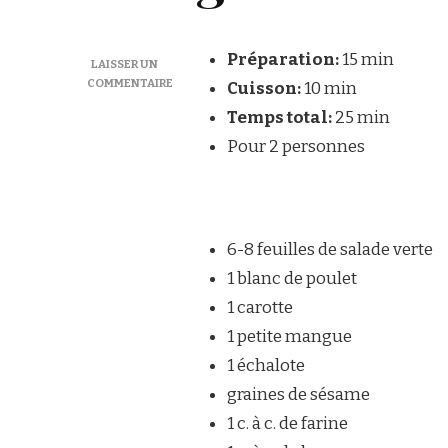
Préparation:
15 min
LAISSER UN
COMMENTAIRE
Cuisson:
10 min
SUR
Temps total:
25 min
SALADE
EXOTIQUE
Pour 2 personnes
POULET
CURRY
MANGUE
6-8 feuilles de salade verte
1 blanc de poulet
1 carotte
1 petite mangue
1 échalote
graines de sésame
1 c. à c. de farine