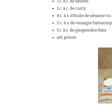
1 c. à c. de beurre
1 c. à c. de curry
4 c. à s. d’huile de sésame ou
2 c. à s. de vinaigre balsami
1 c. à c. de gingembre frais
sel, poivre