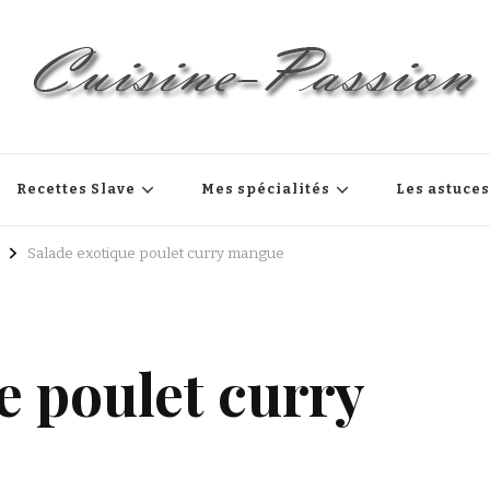
Recettes Slave
Mes spécialités
Les astuce
Salade exotique poulet curry mangue
e poulet curry