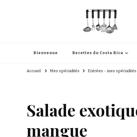
Cuisine Passion
Recettes de cuisine du Costa Rica et Slave
Bienvenue
Recettes du Costa Rica
Accueil
Mes spécialités
Entrées - mes spécialités
Salade exotiqu
mangue