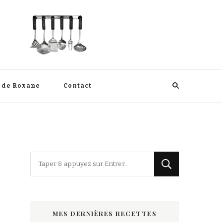
s de Roxane
Contact
Vous
recherchiez
quelque
chose
MES DERNIÈRES RECETTES
?