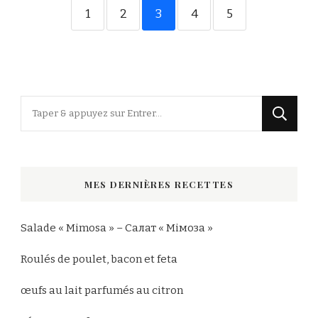
1
2
3
4
5
Vous
recherchiez
quelque
chose
MES DERNIÈRES RECETTES
?
Salade « Mimosa » – Салат « Мімоза »
Roulés de poulet, bacon et feta
œufs au lait parfumés au citron