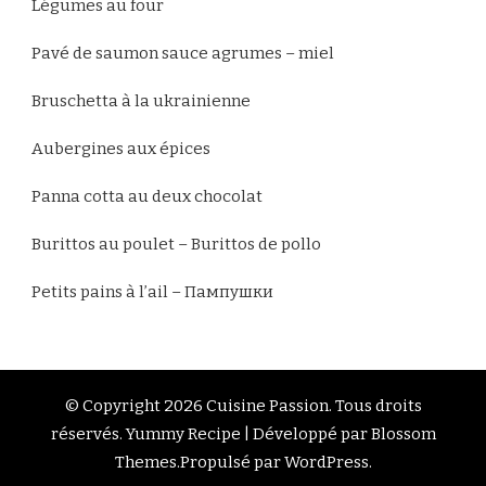
Légumes au four
Pavé de saumon sauce agrumes – miel
Bruschetta à la ukrainienne
Aubergines aux épices
Panna cotta au deux chocolat
Burittos au poulet – Burittos de pollo
Petits pains à l’ail – Пампушки
© Copyright 2026
Cuisine Passion
. Tous droits
réservés.
Yummy Recipe | Développé par
Blossom
Themes
.Propulsé par
WordPress
.