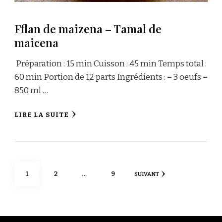
Fflan de maizena – Tamal de
maicena
Préparation : 15 min Cuisson : 45 min Temps total :
60 min Portion de 12 parts Ingrédients : – 3 oeufs –
850 ml …
LIRE LA SUITE
Navigation
PAGE
PAGE
PAGE
1
2
…
9
SUIVANT
des
articles