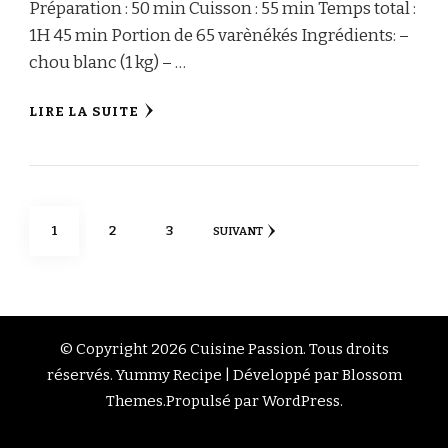
Préparation : 50 min Cuisson : 55 min Temps total :
1H 45 min Portion de 65 varènékés Ingrédients: –
chou blanc (1 kg) – …
LIRE LA SUITE
Navigation
PAGE
PAGE
PAGE
1
2
3
SUIVANT
des
articles
© Copyright 2026
Cuisine Passion
. Tous droits
réservés.
Yummy Recipe | Développé par
Blossom
Themes
.Propulsé par
WordPress
.