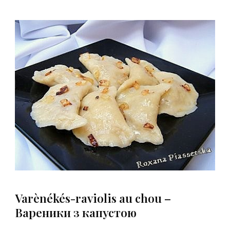
Varènékés-raviolis au chou –
Вареники з капустою