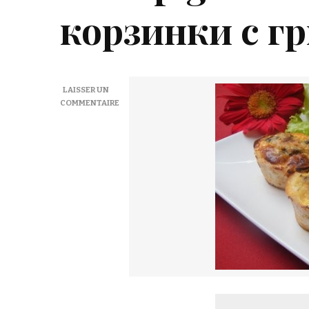
корзинки с г
LAISSER UN
COMMENTAIRE
SUR
PANIERS
DE
POULET
AUX
CHAMPIGNONS
–
KУРИНЫЕ
КОРЗИНКИ
С
ГРИБАМИ