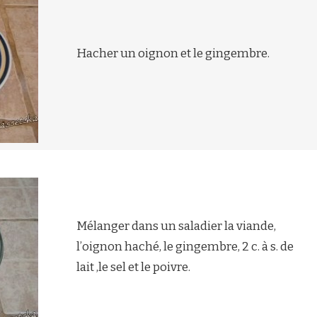
Hacher un oignon et le gingembre.
Mélanger dans un saladier la viande,
l’oignon haché, le gingembre, 2 c. à s. de
lait ,le sel et le poivre.