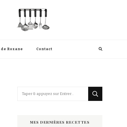
s de Roxane
Contact
Vous
recherchiez
quelque
chose
MES DERNIÈRES RECETTES
?