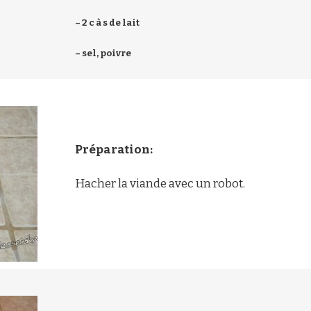
– 2 c à s de lait
– sel, poivre
Préparation:
Hacher la viande avec un robot.