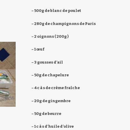
– 500g de blanc de poulet
– 280g de champignons de Paris
– 2 oignons ( 200g )
– 1 œuf
– 3 gousses d’ail
– 50g de chapelure
– 4 c à s de crème fraîche
– 20g de gingembre
– 50g de beurre
– 1 c à s d’huile d’olive