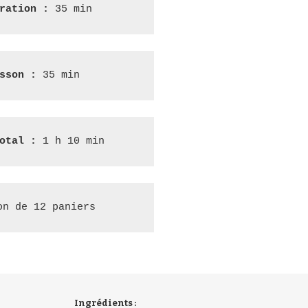
ration :
 35 min
sson : 
35 min
otal :
 1 h 10 min
on de 12 paniers
Ingrédients :