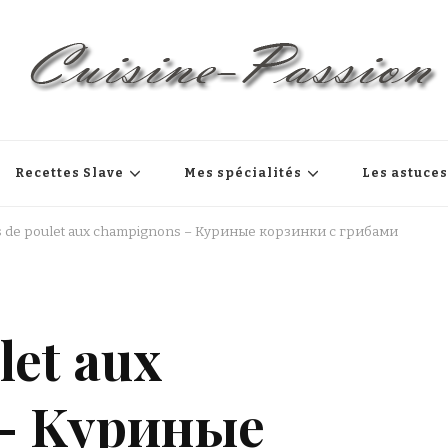
Recettes Slave
Mes spécialités
Les astuce
s de poulet aux champignons – Kуриные корзинки с грибами
let aux
– Kуриные