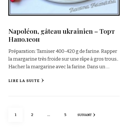
Napoléon, gâteau ukrainien – Торт
Наполеон
Préparation: Tamiser 400-420 g de farine. Rapper
la margarine très froide sur une râpe à gros trous..
Hacher la margarine avec la farine. Dans un …
LIRE LA SUITE
Navigation
PAGE
PAGE
PAGE
1
2
…
5
SUIVANT
des