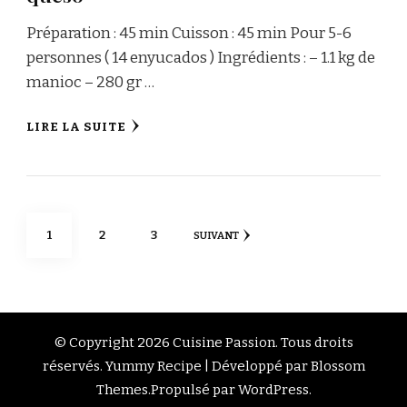
Préparation : 45 min Cuisson : 45 min Pour 5-6
personnes ( 14 enyucados ) Ingrédients : – 1.1 kg de
manioc – 280 gr …
LIRE LA SUITE
Navigation
PAGE
PAGE
PAGE
1
2
3
SUIVANT
des
articles
© Copyright 2026
Cuisine Passion
. Tous droits
réservés.
Yummy Recipe | Développé par
Blossom
Themes
.Propulsé par
WordPress
.