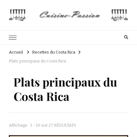
Cuisine Passion
Recettes de cuisine du Costa Rica et Slave
Accueil
Recettes du Costa Rica
Plats principaux du Costa Rica
Plats principaux du
Costa Rica
Affichage : 1 - 10 sur 27 RÉSULTATS