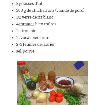
5 gousses d’ail
300 g de chicharrons (viande de porc)
1/2 verre de riz blanc
4
tomates
bien mûres
1 citron bio
1
avocat
bien mûr
2-3 feuilles de laurier
sel, poivre