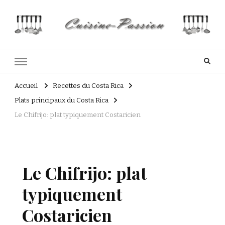
Cuisine Passion
Recettes de cuisine du Costa Rica et Slave
Accueil
Recettes du Costa Rica
Plats principaux du Costa Rica
Le Chifrijo: plat typiquement Costaricien
Le Chifrijo: plat
typiquement
Costaricien