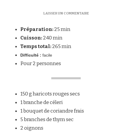
SUR
LAISSER UN COMMENTAIRE
LE
CHIFRIJO:
Préparation:
25 min
PLAT
TYPIQUEMENT
Cuisson:
240 min
COSTARICIEN
Temps total:
265 min
Difficulté :
facile
Pour 2 personnes
150 g haricots rouges secs
1 branche de céleri
1 bouquet de coriandre frais
5 branches de thym sec
2 oignons