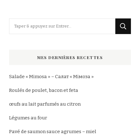
Vous
recherchiez
quelque
chose
MES DERNIÈRES RECETTES
?
Salade « Mimosa » – Салат « Мімоза »
Roulés de poulet, bacon et feta
œufs au lait parfumés au citron
Légumes au four
Pavé de saumon sauce agrumes – miel