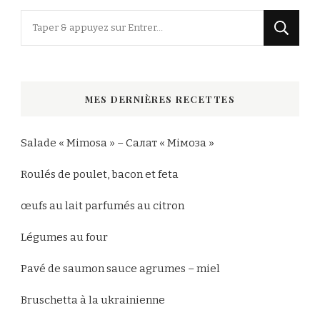
Vous
recherchiez
quelque
chose
MES DERNIÈRES RECETTES
?
Salade « Mimosa » – Салат « Мімоза »
Roulés de poulet, bacon et feta
œufs au lait parfumés au citron
Légumes au four
Pavé de saumon sauce agrumes – miel
Bruschetta à la ukrainienne