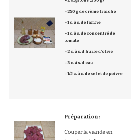
– 2 oignons (200 g)
– 250 g de crème fraiche
– 1 c. à s. de farine
– 1 c. à s. de concentré de
tomate
– 2 c. à s. d’huile d’olive
– 3 c. à s. d’eau
– 1/2 c. à c. de sel et de poivre
Préparation :
Couper la viande en