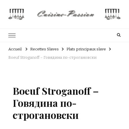
Cuisine Passion
Recettes de cuisine du Costa Rica et Slave
Accueil
Recettes Slaves
Plats principaux slave
Boeuf Stroganoff – Говядина по-строгановски
Boeuf Stroganoff –
Говядина по-
строгановски