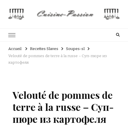
Cuisine Passion
Recettes de cuisine du Costa Rica et Slave
Accueil
Recettes Slaves
Soupes-sl
Velouté de pommes de terre à la russe – Суп-пюре из
картофеля
Velouté de pommes de
terre à la russe – Суп-
пюре из картофеля