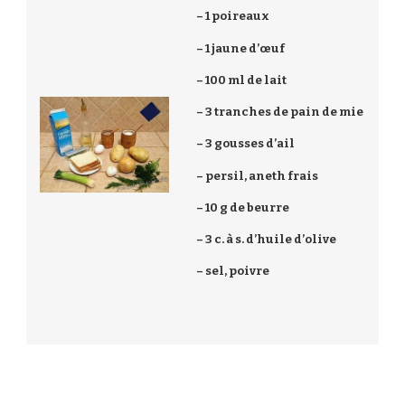
– 1 poireaux
– 1 jaune d’œuf
– 100 ml de lait
– 3 tranches de pain de mie
– 3 gousses d’ail
– persil, aneth frais
– 10 g de beurre
– 3 c. à s. d’huile d’olive
– sel, poivre