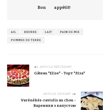
Bon
appétit!
AIL
BEURRE
LAIT
PAIN DE MIE
POMMES DE TERRE
ARTICLE PRÉCÉDENT
Gâteau "Elise" - Торт "Ліза"
ARTICLE SUIVANT
Varènékés-raviolis au chou -
Вареники з капустою