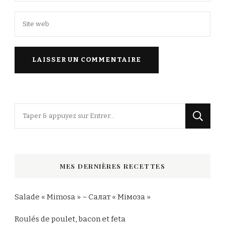
Vous
recherchiez
quelque
chose
MES DERNIÈRES RECETTES
?
Salade « Mimosa » – Салат « Мімоза »
Roulés de poulet, bacon et feta