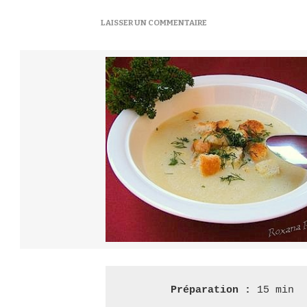
SUR
LAISSER UN COMMENTAIRE
VELOUTÉ
DE
POMMES
DE
TERRE
À
LA
RUSSE
–
СУП-
ПЮРЕ
ИЗ
КАРТОФЕЛЯ
Préparation : 
15 min