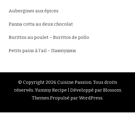
Aubergines aux épices
Panna cotta au deux chocolat
Burittos au poulet – Burittos de pollo
Petits pains à l’ail – Пампушки
© Copyright 2026
Cuisine Passion
. Tous droits
réservés.
Yummy Recipe | Développé par
Blossom
Themes
.Propulsé par
WordPress
.