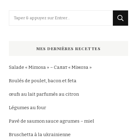
Vous
recherchiez
quelque
chose
MES DERNIÈRES RECETTES
?
Salade « Mimosa » – Салат « Мімоза »
Roulés de poulet, bacon et feta
œufs au lait parfumés au citron
Légumes au four
Pavé de saumon sauce agrumes – miel
Bruschetta à la ukrainienne