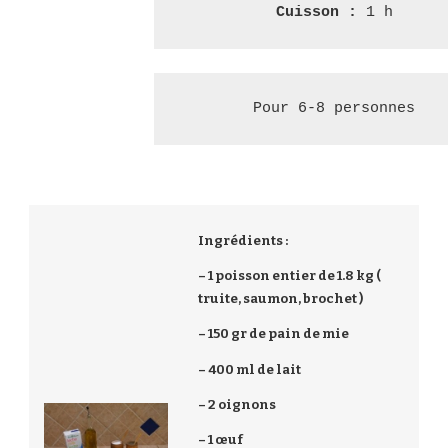
Cuisson : 
1 h
Pour 6-8 personnes
Ingrédients :
– 1 poisson entier de 1.8 kg (
truite, saumon, brochet )
– 150 gr de pain de mie
– 400 ml de lait
– 2 oignons
– 1 œuf