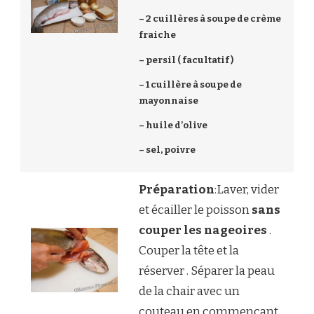
– 2 cuillères à soupe de crème
fraiche
– persil ( facultatif )
– 1 cuillère à soupe de
mayonnaise
– huile d’olive
– sel, poivre
Préparation
:Laver, vider
et écailler le poisson
sans
couper les nageoires
.
Couper la tête et la
réserver . Séparer la peau
de la chair avec un
couteau en commençant