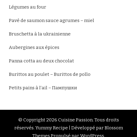
Légumes au four
Pavé de saumon sauce agrumes – miel
Bruschetta à la ukrainienne
Aubergines aux épices
Panna cotta au deux chocolat
Burittos au poulet – Burittos de pollo
Petits pains à l’ail – Пампушки
© Copyright 2026
Cuisine Passion
. Tous droits
réservés.
Yummy Recipe | Développé par
Blossom
Themes
.Propulsé par
WordPress
.