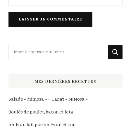
Vous
recherchiez
quelque
chose
MES DERNIÈRES RECETTES
?
Salade « Mimosa » – Салат « Мімоза »
Roulés de poulet, bacon et feta
œufs au lait parfumés au citron