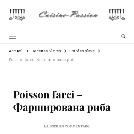
Cuisine Passion
Recettes de cuisine du Costa Rica et Slave
Accueil
Recettes Slaves
Entrées slave
Poisson farci – Фарширована риба
Poisson farci –
Фарширована риба
SUR
LAISSER UN COMMENTAIRE
POISSON