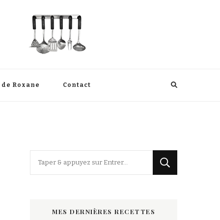
s de Roxane
Contact
Vous
recherchiez
quelque
chose
MES DERNIÈRES RECETTES
?