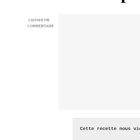
LAISSER UN
COMMENTAIRE
SUR
OEUFS
AUX
CHAMPIGNONS
–
JAJKA
NADZIEWANE
PIECZARKAMI
Cette recette nous vi