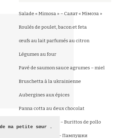
Salade « Mimosa » – Салат « Мімоза »
Roulés de poulet, bacon et feta
œufs au lait parfumés au citron
Légumes au four
Pavé de saumon sauce agrumes – miel
Bruschetta à la ukrainienne
Aubergines aux épices
Panna cotta au deux chocolat
Burittos au poulet – Burittos de pollo
de ma petite sœur .

Petits pains à l’ail – Пампушки