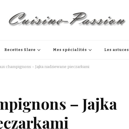
Recettes Slave
Mes spécialités
Les astuce
aux champignons – Jajka nadziewane pieczarkami
mpignons – Jajka
eczarkami