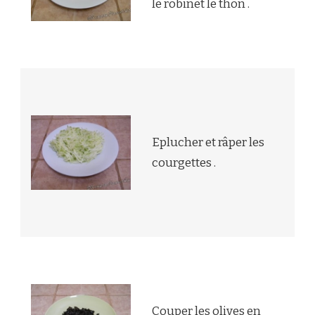
le robinet le thon .
Eplucher et râper les
courgettes .
Couper les olives en