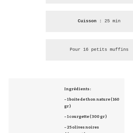
Cuisson : 
25 min
Pour 16 petits muffins
Ingrédients :
– 1 boite de thon nature ( 160
gr )
– 1 courgette ( 300 gr )
– 25 olives noires