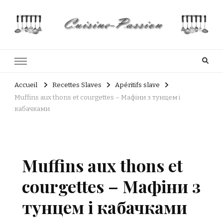
Cuisine Passion
Recettes de cuisine du Costa Rica et Slave
Accueil
Recettes Slaves
Apéritifs slave
Muffins aux thons et courgettes – Мафіни з тунцем і
кабачками
Muffins aux thons et
courgettes – Мафіни з
тунцем і кабачками