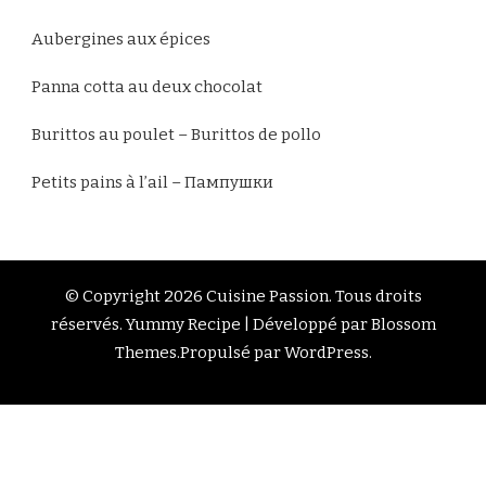
Aubergines aux épices
Panna cotta au deux chocolat
Burittos au poulet – Burittos de pollo
Petits pains à l’ail – Пампушки
© Copyright 2026
Cuisine Passion
. Tous droits
réservés.
Yummy Recipe | Développé par
Blossom
Themes
.Propulsé par
WordPress
.