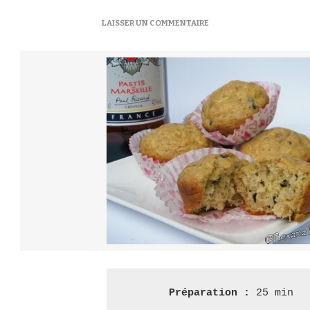
SUR
LAISSER UN COMMENTAIRE
MUFFINS
AUX
THONS
ET
COURGETTES
–
МАФІНИ
З
ТУНЦЕМ
І
КАБАЧКАМИ
Préparation : 
25 min