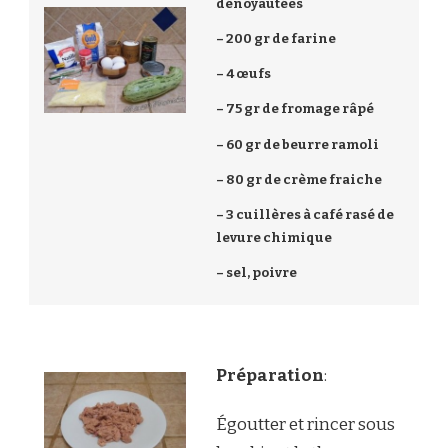
dénoyautées
– 200 gr de farine
– 4 œufs
– 75 gr de fromage râpé
– 60 gr de beurre ramoli
– 80 gr de crème fraiche
– 3 cuillères à café rasé de
levure chimique
– sel, poivre
Préparation
:
Égoutter et rincer sous