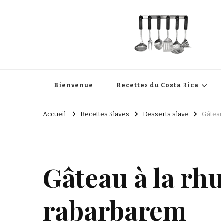
Cuisine Passion
Recettes de cuisine du Costa Rica et Slave
Bienvenue
Recettes du Costa Rica
Accueil
Recettes Slaves
Desserts slave
Gâtea
Gâteau à la rh
rabarbarem