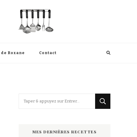
s de Roxane
Contact
Vous
recherchiez
quelque
chose
MES DERNIÈRES RECETTES
?