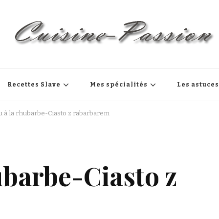
Recettes Slave
Mes spécialités
Les astuce
u à la rhubarbe-Ciasto z rabarbarem
ubarbe-Ciasto z