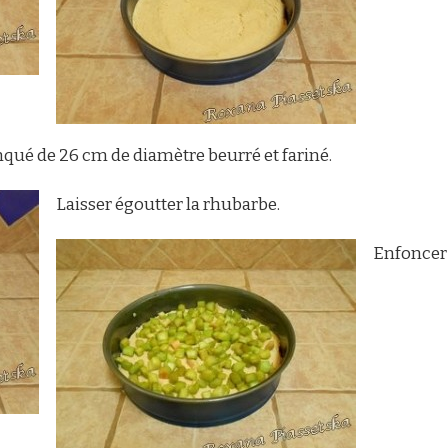
ué de 26 cm de diamètre beurré et fariné.
Laisser égoutter la rhubarbe.
Enfoncer