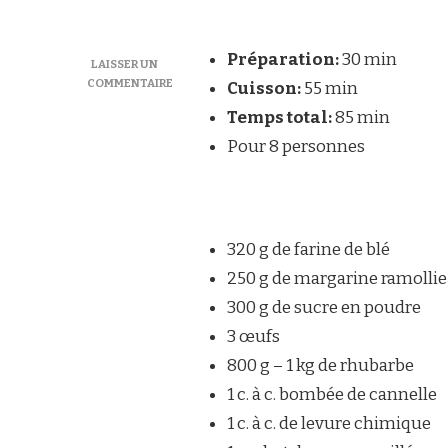
Préparation:
30 min
LAISSER UN
COMMENTAIRE
Cuisson:
55 min
SUR
Temps total:
85 min
GÂTEAU
À
Pour 8 personnes
LA
RHUBARBE-
CIASTO
Z
RABARBAREM
320 g de farine de blé
250 g de margarine ramollie
300 g de sucre en poudre
3 œufs
800 g – 1 kg de rhubarbe
1 c. à c. bombée de cannelle
1 c. à c. de levure chimique