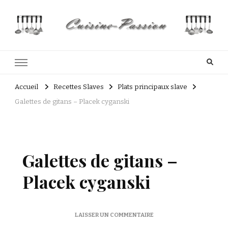
Cuisine Passion
Recettes de cuisine du Costa Rica et Slave
Accueil
Recettes Slaves
Plats principaux slave
Galettes de gitans – Placek cyganski
Galettes de gitans –
Placek cyganski
SUR
LAISSER UN COMMENTAIRE
GALETTES