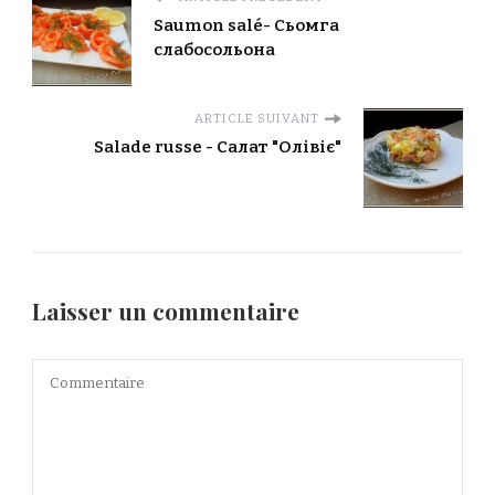
Saumon salé- Сьомга
cлабосольона
ARTICLE SUIVANT
Salade russe - Салат "Олівіє"
Laisser un commentaire