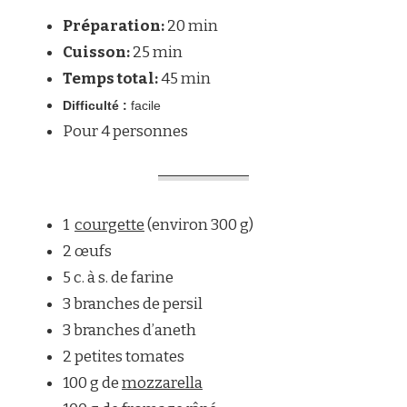
DE
Préparation:
20 min
COURGETTES
FAÇON
Cuisson:
25 min
CORDON
Temps total:
45 min
BLEU
Difficulté :
facile
Pour 4 personnes
1
courgette
(environ 300 g)
2 œufs
5 c. à s. de farine
3 branches de persil
3 branches d’aneth
2 petites tomates
100 g de
mozzarella