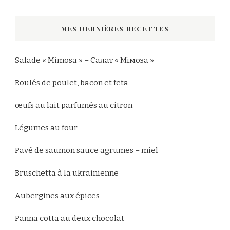
quelque
chose
MES DERNIÈRES RECETTES
?
Salade « Mimosa » – Салат « Мімоза »
Roulés de poulet, bacon et feta
œufs au lait parfumés au citron
Légumes au four
Pavé de saumon sauce agrumes – miel
Bruschetta à la ukrainienne
Aubergines aux épices
Panna cotta au deux chocolat