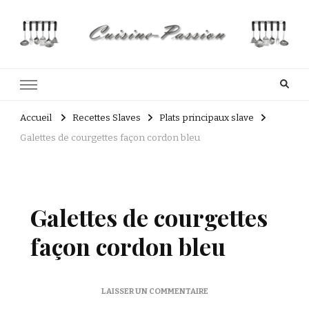
Cuisine Passion
Recettes de cuisine du Costa Rica et Slave
Accueil
Recettes Slaves
Plats principaux slave
Galettes de courgettes façon cordon bleu
Galettes de courgettes
façon cordon bleu
SUR
LAISSER UN COMMENTAIRE
GALETTES