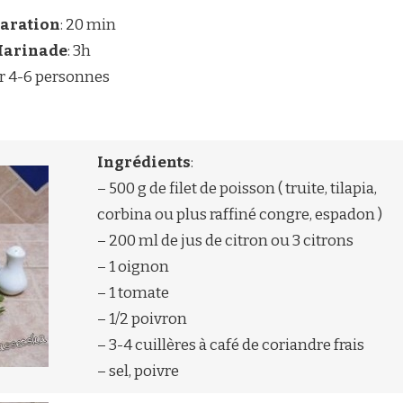
aration
: 20 min
arinade
: 3h
r 4-6 personnes
Ingrédients
:
– 500 g de filet de poisson ( truite, tilapia,
corbina ou plus raffiné congre, espadon )
– 200 ml de jus de citron ou 3 citrons
– 1 oignon
– 1 tomate
– 1/2 poivron
– 3-4 cuillères à café de coriandre frais
– sel, poivre