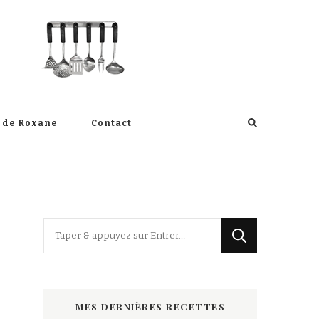
s de Roxane
Contact
Vous
recherchiez
quelque
chose
MES DERNIÈRES RECETTES
?