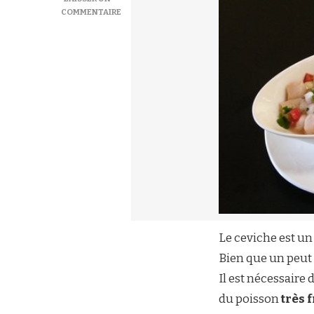
COMMENTAIRE
SUR
CEVICHE-
CEVICHE
Le ceviche est un 
Bien que un peut p
Il est nécessaire 
du poisson
très 