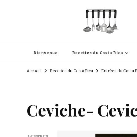
Cuisine Passion
Recettes de cuisine du Costa Rica et Slave
Bienvenue
Recettes du Costa Rica
Accueil
Recettes du Costa Rica
Entrées du Costa R
Ceviche- Cevi
LAISSER UN