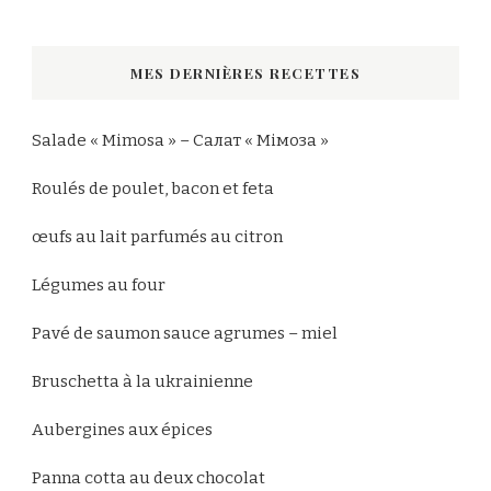
quelque
chose
MES DERNIÈRES RECETTES
?
Salade « Mimosa » – Салат « Мімоза »
Roulés de poulet, bacon et feta
œufs au lait parfumés au citron
Légumes au four
Pavé de saumon sauce agrumes – miel
Bruschetta à la ukrainienne
Aubergines aux épices
Panna cotta au deux chocolat