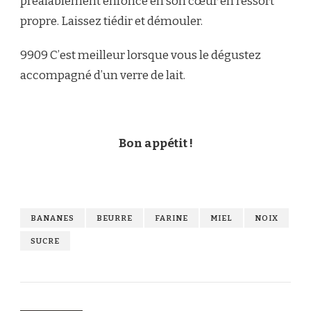
préalablement enfoncé en son cœur en ressort
propre. Laissez tiédir et démouler
.
9909 C’est meilleur lorsque vous le dégustez
accompagné d’un verre de lait.
Bon appétit !
BANANES
BEURRE
FARINE
MIEL
NOIX
SUCRE