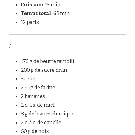
Cuisson:
45 min
Temps total:
65 min
12 parts
é
175 g de beurre ramolli
200 g de sucre brun
3 œufs
230 g de farine
2 bananes
2 c. à s. de miel
8 g de levure chimique
2 c. à c. de canelle
60 g de noix