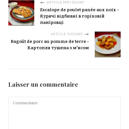
ARTICLE PRÉCÉDENT
Escalope de poulet panée aux noix -
Kурячі відбивні в горіховій
паніровці
ARTICLE SUIVANT
Ragoût de porc au pomme de terre -
Картопля тушена з м'ясом
Laisser un commentaire