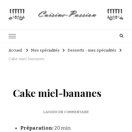
Cuisine Passion
Recettes de cuisine du Costa Rica et Slave
Accueil
Mes spécialités
Desserts - mes spécialités
Cake miel-bananes
Cake miel-bananes
SUR
LAISSER UN COMMENTAIRE
CAKE
MIEL-
Préparation:
20 min
BANANES