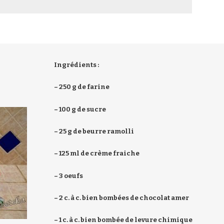
Ingrédients :
– 250 g de farine
– 100 g de sucre
– 25 g de beurre ramolli
– 125 ml de crème fraiche
– 3 oeufs
– 2 c. à c. bien bombées de chocolat amer
– 1 c. à c. bien bombée de levure chimique