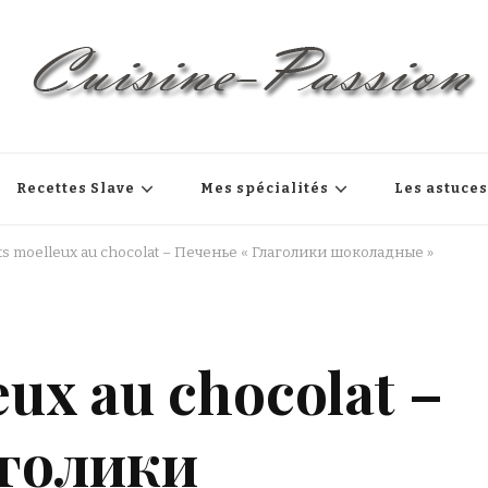
Recettes Slave
Mes spécialités
Les astuce
its moelleux au chocolat – Печенье « Глаголики шоколадные »
eux au chocolat –
аголики