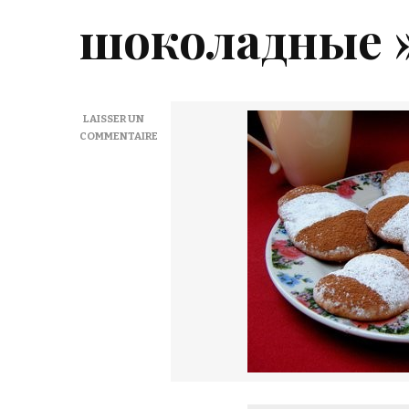
шоколадные 
LAISSER UN
COMMENTAIRE
SUR
BISCUITS
MOELLEUX
AU
CHOCOLAT
–
ПЕЧЕНЬЕ
« ГЛАГОЛИКИ
ШОКОЛАДНЫЕ »