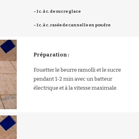
– 1 c. à c. de sucre glace
– 1 c. à c. rasée de cannelle en poudre
Préparation :
Fouetter le beurre ramolli et le sucre
pendant 1-2 min avec un batteur
électrique et à la vitesse maximale.