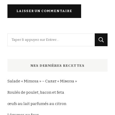
Vous
recherchiez
quelque
chose
MES DERNIÈRES RECETTES
?
Salade « Mimosa » – Салат « Мімоза »
Roulés de poulet, bacon et feta
œufs au lait parfumés au citron