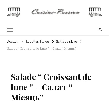
Cuisine Passion
Recettes de cuisine du Costa Rica et Slave
Accueil
Recettes Slaves
Entrées slave
Salade “ Croissant de lune ” – Салат “ Місяць”
Salade “ Croissant de
lune ” – Салат “
Місяць”