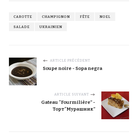
CAROTTE
CHAMPIGNON
FÊTE
NOEL
SALADE
UKRAINIEN
ARTICLE PRÉCÉDENT
Soupe noire - Sopa negra
ARTICLE SUIVANT
Gateau “Fourmilière” -
Торт“Мурашник”