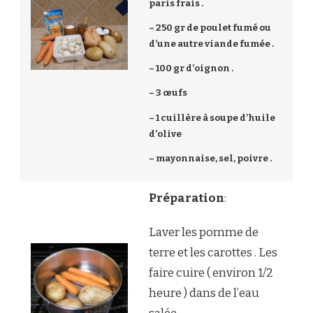
paris frais .
– 250 gr de poulet fumé ou
d’une autre viande fumée .
– 100 gr d’oignon .
– 3 œufs
– 1 cuillère à soupe d’huile
d’olive
– mayonnaise, sel, poivre .
Préparation
:
Laver les pomme de
terre et les carottes . Les
faire cuire ( environ 1/2
heure ) dans de l’eau