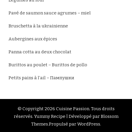
Légumes au four
Pavé de saumon sauce agrumes – miel
Bruschetta à la ukrainienne
Aubergines aux épices
Panna cotta au deux chocolat
Burittos au poulet – Burittos de pollo
Petits pains à l’ail – Пампушки
© Copyright 2026
Cuisine Passion
. Tous droits
réservés.
Yummy Recipe | Développé par
Blossom
Themes
.Propulsé par
WordPress
.