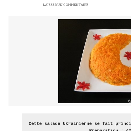
SUR
LAISSER UN COMMENTAIRE
SALADE
“
CROISSANT
DE
LUNE
”
–
САЛАТ
“
МІСЯЦЬ”
Cette salade Ukrainienne se fait princi
 Préparation
 : 4