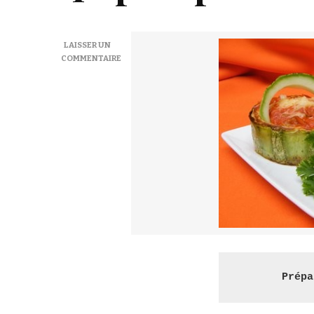
LAISSER UN
COMMENTAIRE
SUR
PANIER
DE
COURGETTE
FARCIE
–
ФАРШИРОВАНІ
КАБАЧКИ
Prépa