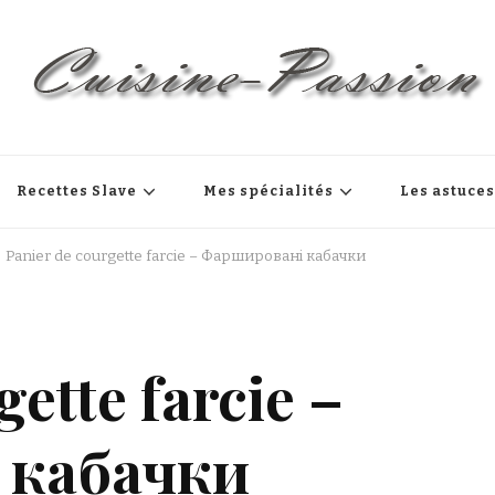
Recettes Slave
Mes spécialités
Les astuce
Panier de courgette farcie – Фаршировані кабачки
ette farcie –
 кабачки