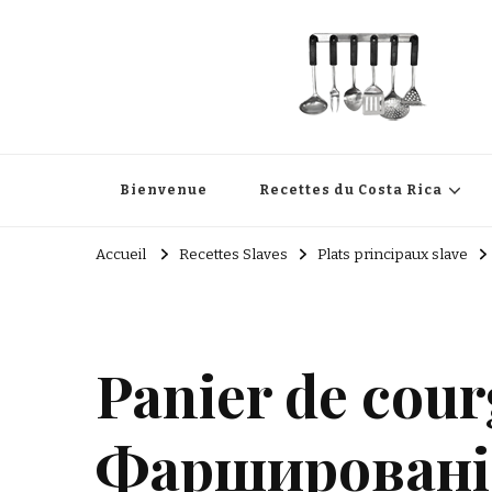
Cuisine Passion
Recettes de cuisine du Costa Rica et Slave
Bienvenue
Recettes du Costa Rica
Accueil
Recettes Slaves
Plats principaux slave
Panier de courg
Фаршировані