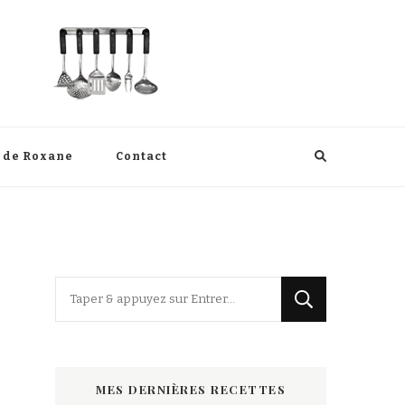
s de Roxane
Contact
Vous
recherchiez
quelque
chose
MES DERNIÈRES RECETTES
?