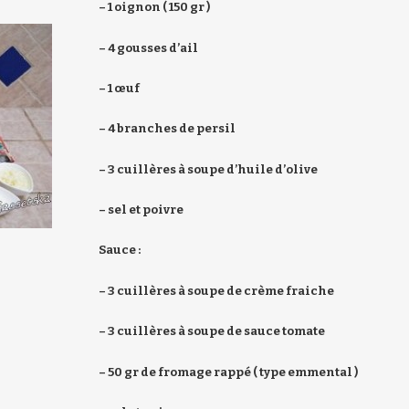
– 1 oignon ( 150 gr )
– 4 gousses d’ail
– 1 œuf
– 4 branches de persil
– 3 cuillères à soupe d’huile d’olive
– sel et poivre
Sauce :
– 3 cuillères à soupe de crème fraiche
– 3 cuillères à soupe de sauce tomate
– 50 gr de fromage rappé ( type emmental )