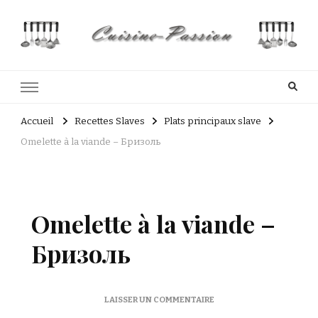
Cuisine Passion
Recettes de cuisine du Costa Rica et Slave
Accueil
Recettes Slaves
Plats principaux slave
Omelette à la viande – Бризоль
Omelette à la viande –
Бризоль
SUR
LAISSER UN COMMENTAIRE
OMELETTE