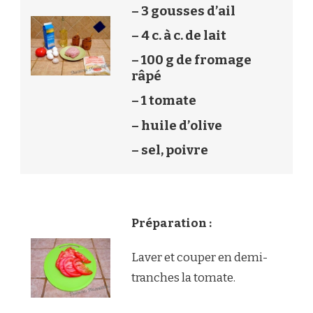
– 3 gousses d’ail
– 4 c. à c. de lait
– 100 g de fromage
râpé
– 1 tomate
– huile d’olive
– sel, poivre
Préparation :
Laver et couper en demi-
tranches la tomate.