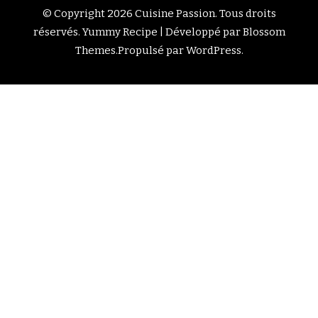
© Copyright 2026
Cuisine Passion
. Tous droits
réservés.
Yummy Recipe | Développé par
Blossom
Themes
.Propulsé par
WordPress
.