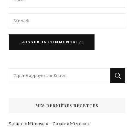
Vous
recherchiez
quelque
chose
MES DERNIÈRES RECETTES
?
Salade « Mimosa » – Салат « Мімоза »