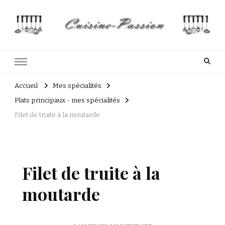
Cuisine Passion
Recettes de cuisine du Costa Rica et Slave
Accueil
Mes spécialités
Plats principaux - mes spécialités
Filet de truite à la moutarde
Filet de truite à la
moutarde