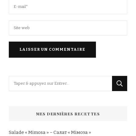
Vous
recherchiez
quelque
chose
MES DERNIÈRES RECETTES
?
Salade « Mimosa » – Салат « Мімоза »