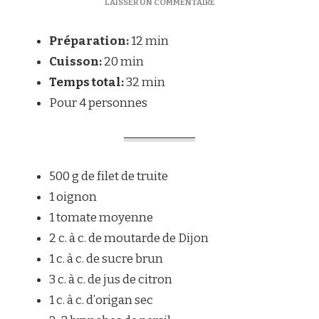
SUR
LAISSER UN COMMENTAIRE
FILET
DE
Préparation:
12 min
TRUITE
À
Cuisson:
20 min
LA
Temps total:
32 min
MOUTARDE
Pour 4 personnes
500 g de filet de truite
1 oignon
1 tomate moyenne
2 c. à c. de moutarde de Dijon
1 c. à c. de sucre brun
3 c. à c. de jus de citron
1 c. à c. d’origan sec