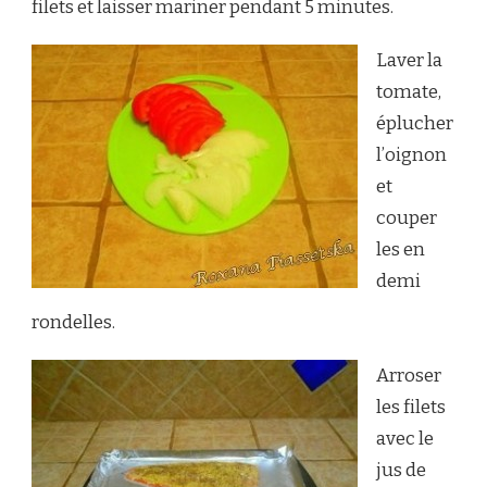
filets et laisser mariner pendant 5 minutes.
Laver la
tomate,
éplucher
l’oignon
et
couper
les en
demi
rondelles.
Arroser
les filets
avec le
jus de