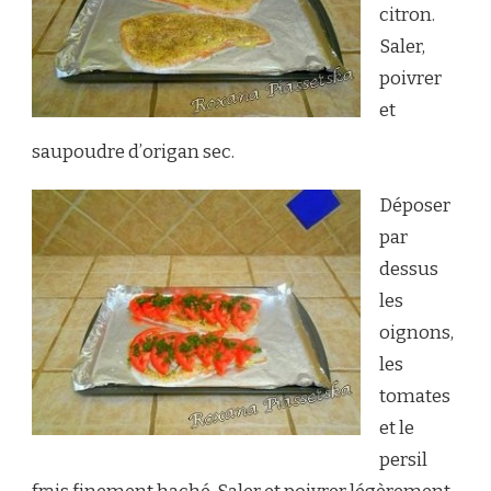
citron.
Saler,
poivrer
et
saupoudre d’origan sec.
Déposer
par
dessus
les
oignons,
les
tomates
et le
persil