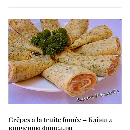
Crêpes à la truite fumée – Бліни з
копченою фореллю