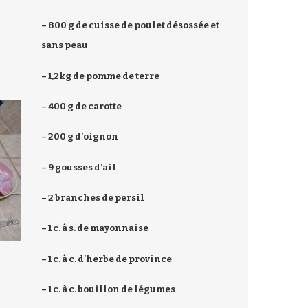
– 800 g de cuisse de poulet désossée et
sans peau
– 1,2kg de pomme de terre
– 400 g de carotte
– 200 g d’oignon
– 9 gousses d’ail
– 2 branches de persil
– 1 c. à s. de mayonnaise
– 1 c. à c. d’herbe de province
– 1 c. à c. bouillon de légumes