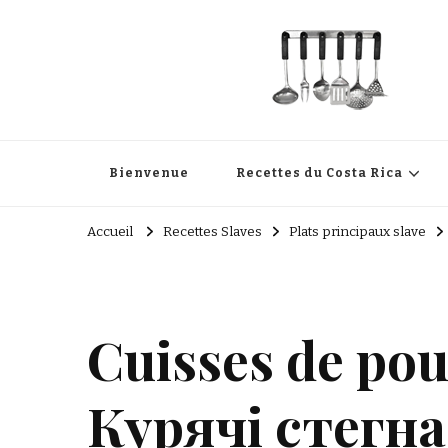
Cuisine Passion
Recettes de cuisine du Costa Rica et Slave
Bienvenue
Recettes du Costa Rica
Accueil
Recettes Slaves
Plats principaux slave
Cuisses de pou
Курячі стегна