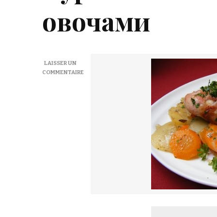
овочами
LAISSER UN
COMMENTAIRE
SUR
CUISSES
DE
POULET
AUX
LÉGUMES
–
КУРЯЧІ
СТЕГНА
ЗАПЕЧЕНІ
З
ОВОЧАМИ