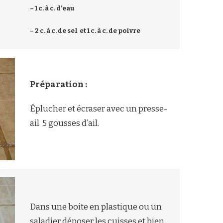
– 1 c. à c. d’eau
– 2 c. à c. de sel et 1 c. à c. de poivre
Préparation :
Éplucher et écraser avec un presse-
ail 5 gousses d’ail.
Dans une boite en plastique ou un
saladier déposer les cuisses et bien