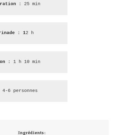
ration : 
25 min
rinade : 1
2 h
on : 
1 h 10 min
 4-6 personnes
Ingrédients :