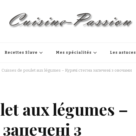
Recettes Slave
Mes spécialités
Les astuce
Cuisses de poulet aux légumes – Курячі стегна запечені з овочами
let aux légumes –
 запечені з