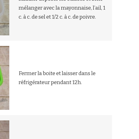
mélanger avec la mayonnaise, l’ail, 1
c. à c. de sel et 1/2 c. à c. de poivre.
Fermer la boite et laisser dans le
réfrigérateur pendant 12h.