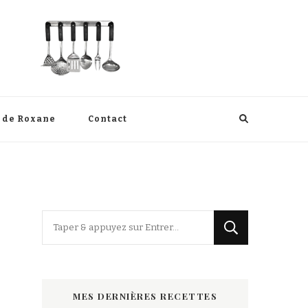
s de Roxane
Contact
Vous
recherchiez
quelque
chose
MES DERNIÈRES RECETTES
?