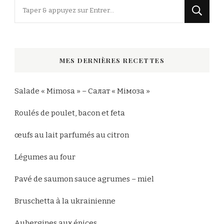
Vous
recherchiez
quelque
chose
MES DERNIÈRES RECETTES
?
Salade « Mimosa » – Салат « Мімоза »
Roulés de poulet, bacon et feta
œufs au lait parfumés au citron
Légumes au four
Pavé de saumon sauce agrumes – miel
Bruschetta à la ukrainienne
Aubergines aux épices