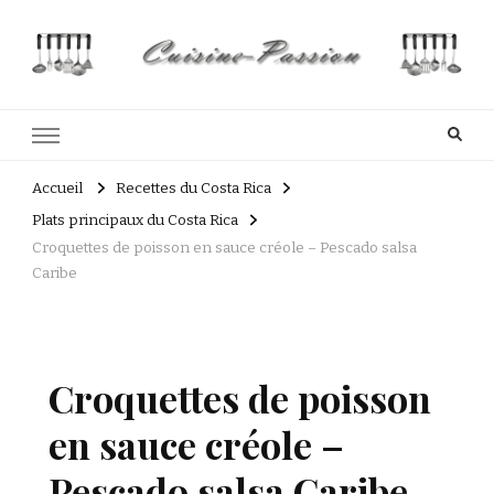
Cuisine Passion
Recettes de cuisine du Costa Rica et Slave
Accueil
Recettes du Costa Rica
Plats principaux du Costa Rica
Croquettes de poisson en sauce créole – Pescado salsa
Caribe
Croquettes de poisson
en sauce créole –
Pescado salsa Caribe