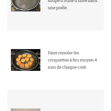
soupe d’huile d’olive dans
une poêle .
Faire rissoler les
croquettes à feu moyen 4
min de chaque coté .