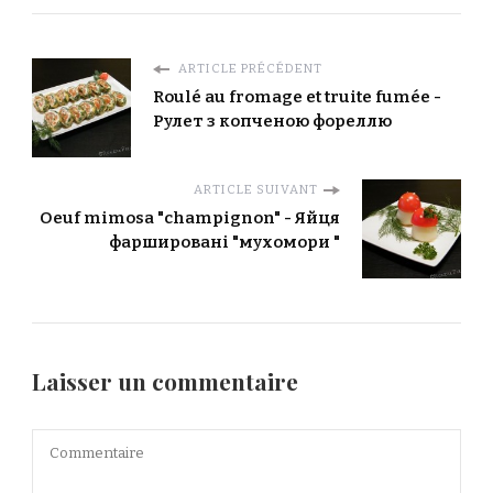
ARTICLE PRÉCÉDENT
Roulé au fromage et truite fumée -
Рулет з копченою фореллю
ARTICLE SUIVANT
Oeuf mimosa "champignon" - Яйця
фаршировані "мухомори "
Laisser un commentaire