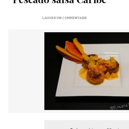
SUR
LAISSER UN COMMENTAIRE
CROQUETTES
DE
POISSON
EN
SAUCE
CRÉOLE
–
PESCADO
SALSA
CARIBE