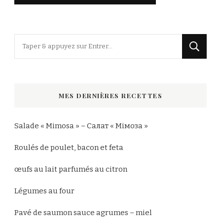
Vous
recherchiez
quelque
chose
MES DERNIÈRES RECETTES
?
Salade « Mimosa » – Салат « Мімоза »
Roulés de poulet, bacon et feta
œufs au lait parfumés au citron
Légumes au four
Pavé de saumon sauce agrumes – miel