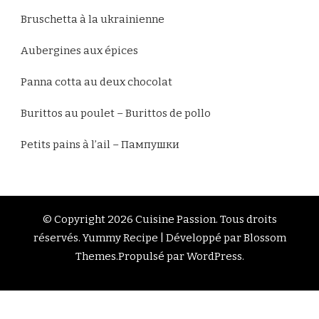
Bruschetta à la ukrainienne
Aubergines aux épices
Panna cotta au deux chocolat
Burittos au poulet – Burittos de pollo
Petits pains à l’ail – Пампушки
© Copyright 2026
Cuisine Passion
. Tous droits
réservés.
Yummy Recipe | Développé par
Blossom
Themes
.Propulsé par
WordPress
.