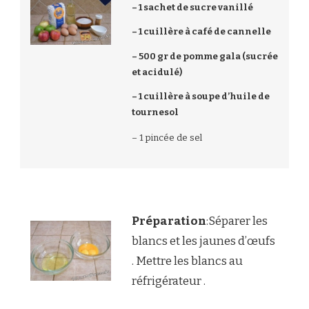
– 1 sachet de sucre vanillé
– 1 cuillère à café de cannelle
– 500 gr de pomme gala (sucrée
et acidulé)
– 1 cuillère à soupe d’huile de
tournesol
– 1 pincée de sel
Préparation
:Séparer les
blancs et les jaunes d’œufs
. Mettre les blancs au
réfrigérateur .