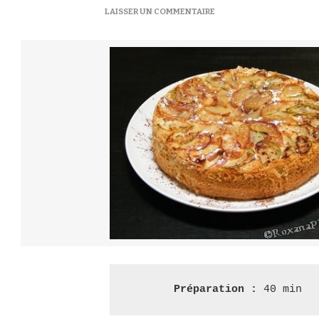
SUR
LAISSER UN COMMENTAIRE
CHARLOTTE
AUX
POMMES
–
ШАРЛОТКА
З
ЯБЛУКАМИ
Préparation :
 40 min