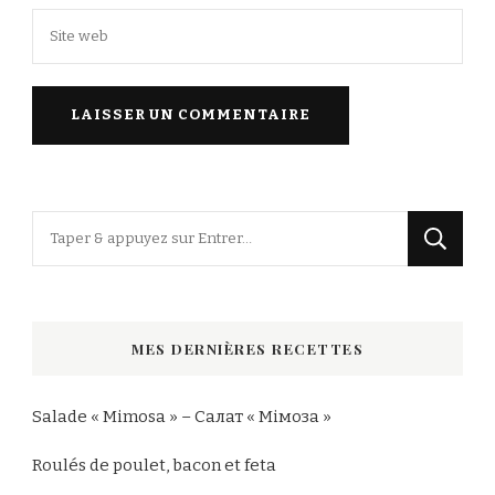
Vous
recherchiez
quelque
chose
MES DERNIÈRES RECETTES
?
Salade « Mimosa » – Салат « Мімоза »
Roulés de poulet, bacon et feta