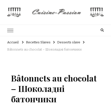
Cuisine Passion
Recettes de cuisine du Costa Rica et Slave
Accueil
Recettes Slaves
Desserts slave
Bâtonnets au chocolat – Шоколадні батончики
Bâtonnets au chocolat
– Шоколадні
батончики