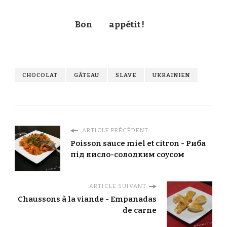
Bon
appétit !
CHOCOLAT
GÂTEAU
SLAVE
UKRAINIEN
ARTICLE PRÉCÉDENT
Poisson sauce miel et citron - Риба
під кисло-солодким соусом
ARTICLE SUIVANT
Chaussons à la viande - Empanadas
de carne