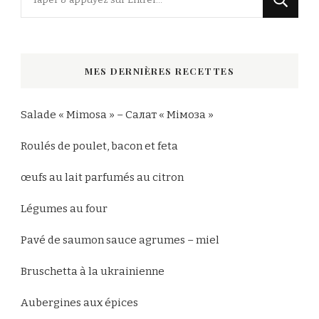
recherchiez
quelque
chose
MES DERNIÈRES RECETTES
?
Salade « Mimosa » – Салат « Мімоза »
Roulés de poulet, bacon et feta
œufs au lait parfumés au citron
Légumes au four
Pavé de saumon sauce agrumes – miel
Bruschetta à la ukrainienne
Aubergines aux épices