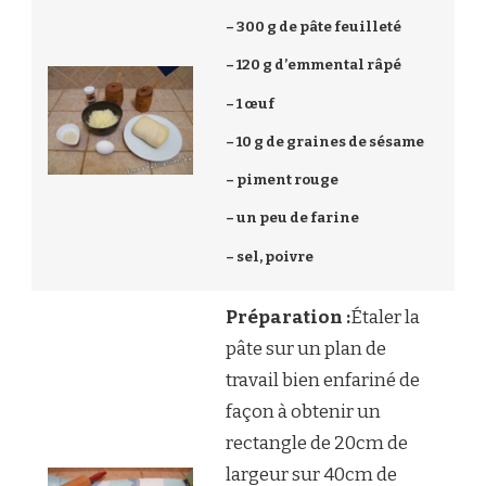
– 300 g de pâte feuilleté
– 120 g d’emmental râpé
– 1 œuf
– 10 g de graines de sésame
– piment rouge
– un peu de farine
– sel, poivre
Préparation :
Étaler la
pâte sur un plan de
travail bien enfariné de
façon à obtenir un
rectangle de 20cm de
largeur sur 40cm de