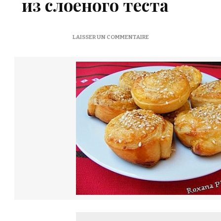
из слоеного теста
SUR
LAISSER UN COMMENTAIRE
ROULÉS
FEUILLETÉS
AU
FROMAGE
–
ЗАКУСОЧНЫЕ
БУЛОЧКИ
ИЗ
СЛОЕНОГО
ТЕСТА