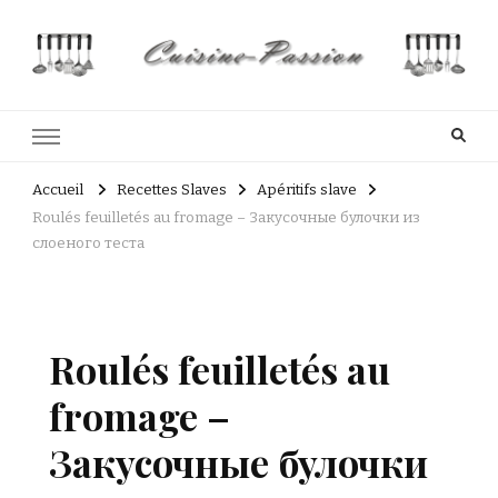
Cuisine Passion
Recettes de cuisine du Costa Rica et Slave
Accueil
Recettes Slaves
Apéritifs slave
Roulés feuilletés au fromage – Закусочные булочки из
слоеного теста
Roulés feuilletés au
fromage –
Закусочные булочки