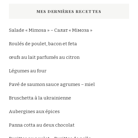
chose
MES DERNIÈRES RECETTES
?
Salade « Mimosa » – Салат « Мімоза »
Roulés de poulet, bacon et feta
œufs au lait parfumés au citron
Légumes au four
Pavé de saumon sauce agrumes – miel
Bruschetta à la ukrainienne
Aubergines aux épices
Panna cotta au deux chocolat