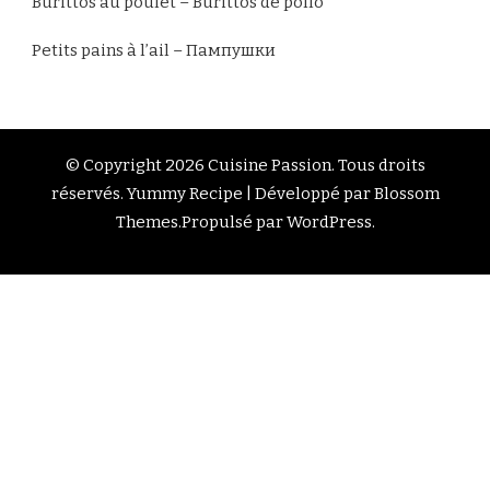
Burittos au poulet – Burittos de pollo
Petits pains à l’ail – Пампушки
© Copyright 2026
Cuisine Passion
. Tous droits
réservés.
Yummy Recipe | Développé par
Blossom
Themes
.Propulsé par
WordPress
.