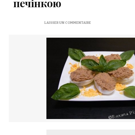
печінкою
SUR
LAISSER UN COMMENTAIRE
OEUFS
FARCIS
AU
FOIES
DE
VOLAILLE
–
ЯЙЦЯ
ФАРШИРОВАНІ
ПЕЧІНКОЮ