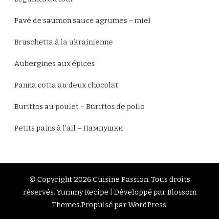
Pavé de saumon sauce agrumes – miel
Bruschetta à la ukrainienne
Aubergines aux épices
Panna cotta au deux chocolat
Burittos au poulet – Burittos de pollo
Petits pains à l’ail – Пампушки
© Copyright 2026
Cuisine Passion
. Tous droits
réservés.
Yummy Recipe | Développé par
Blossom
Themes
.Propulsé par
WordPress
.