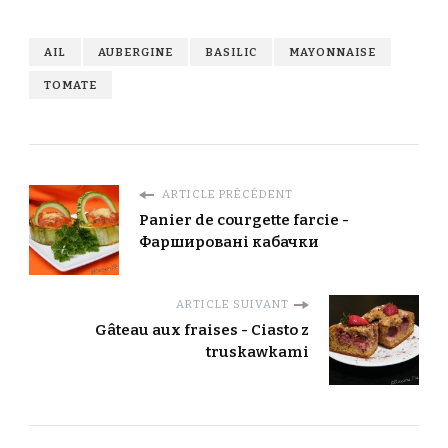
AIL
AUBERGINE
BASILIC
MAYONNAISE
TOMATE
ARTICLE PRÉCÉDENT
Panier de courgette farcie -
Фаршировані кабачки
ARTICLE SUIVANT
Gâteau aux fraises - Ciasto z
truskawkami