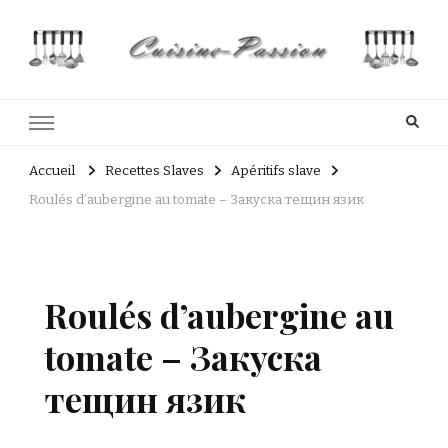
Cuisine Passion
Recettes de cuisine du Costa Rica et Slave
Accueil
Recettes Slaves
Apéritifs slave
Roulés d’aubergine au tomate – Закуска тещин язик
Roulés d’aubergine au
tomate – Закуска
тещин язик