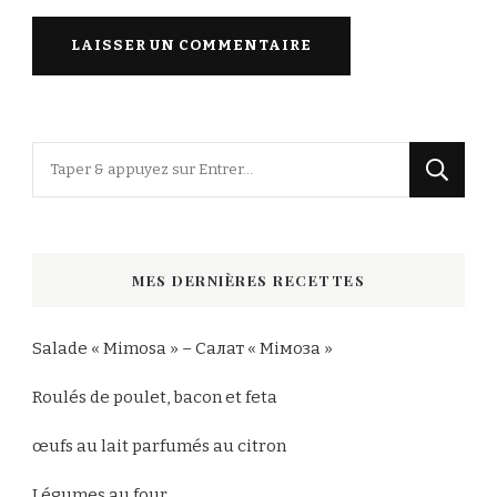
Vous
recherchiez
quelque
chose
MES DERNIÈRES RECETTES
?
Salade « Mimosa » – Салат « Мімоза »
Roulés de poulet, bacon et feta
œufs au lait parfumés au citron
Légumes au four