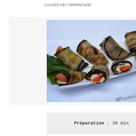
SUR
LAISSER UN COMMENTAIRE
ROULÉS
D’AUBERGINE
AU
TOMATE
–
ЗАКУСКА
ТЕЩИН
ЯЗИК
Préparation :
 20 min