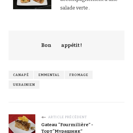
salade verte .
Bon
appétit !
CANAPÉ
EMMENTAL
FROMAGE
UKRAINIEN
ARTICLE PRÉCÉDENT
Gateau “Fourmilière” -
Торт“Мурашник”