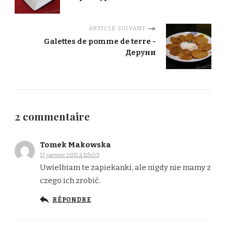
ARTICLE SUIVANT
Galettes de pomme de terre -
Деруни
2 commentaire
Tomek Makowska
17 janvier 2011 à 12h03
Uwielbiam te zapiekanki, ale nigdy nie mamy z
czego ich zrobić.
RÉPONDRE