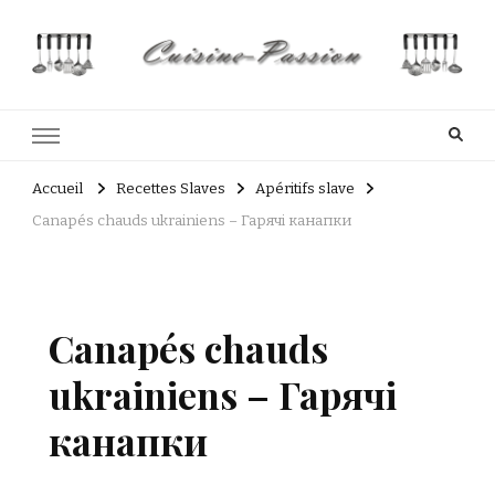
Cuisine Passion
Recettes de cuisine du Costa Rica et Slave
Accueil
Recettes Slaves
Apéritifs slave
Canapés chauds ukrainiens – Гарячі канапки
Canapés chauds
ukrainiens – Гарячі
канапки