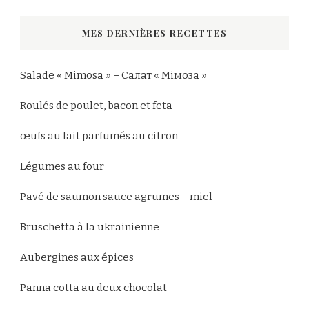
chose
MES DERNIÈRES RECETTES
?
Salade « Mimosa » – Салат « Мімоза »
Roulés de poulet, bacon et feta
œufs au lait parfumés au citron
Légumes au four
Pavé de saumon sauce agrumes – miel
Bruschetta à la ukrainienne
Aubergines aux épices
Panna cotta au deux chocolat