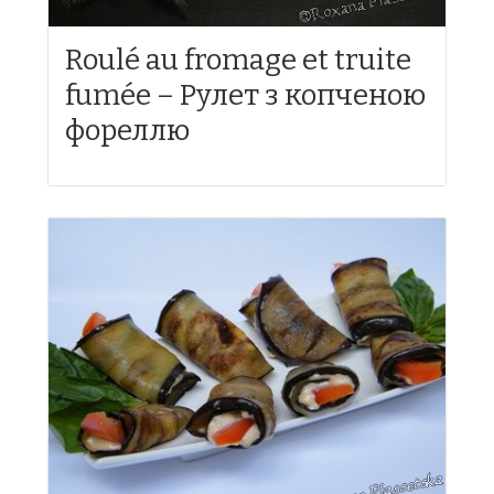
Roulé au fromage et truite
fumée – Рулет з копченою
фореллю