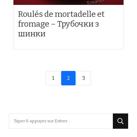
Roulés de mortadelle et
fromage – Трубочки з
шинки
1
2
3
Vous
recherchiez
quelque