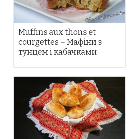
Muffins aux thons et
courgettes – Мафіни з
тунцем і кабачками