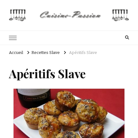
Cuisine Passion
Recettes de cuisine du Costa Rica et Slave
Accueil
Recettes Slave
Apéritifs Slave
Apéritifs Slave