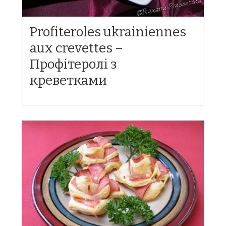
Profiteroles ukrainiennes
aux crevettes –
Профітеролі з
креветками