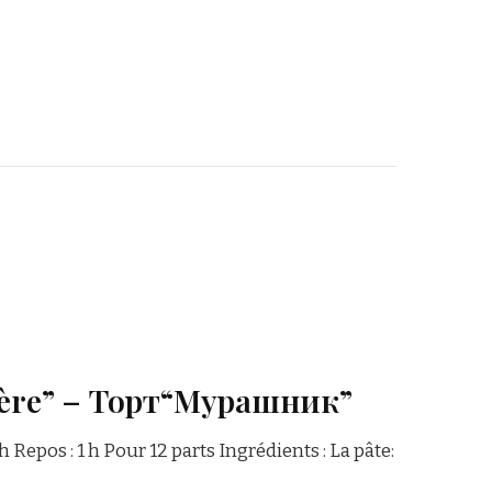
ière” – Торт“Мурашник”
h Repos : 1 h Pour 12 parts Ingrédients : La pâte: