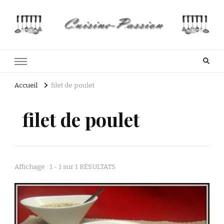
Cuisine Passion
Recettes de cuisine du Costa Rica et Slave
Accueil
filet de poulet
filet de poulet
Affichage : 1 - 1 sur 1 RÉSULTATS