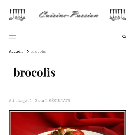
Cuisine Passion
Recettes de cuisine du Costa Rica et Slave
Accueil
brocolis
brocolis
Affichage : 1 - 2 sur 2 RÉSULTATS