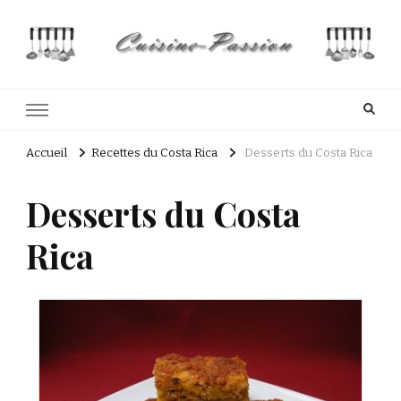
Cuisine Passion
Recettes de cuisine du Costa Rica et Slave
Accueil
Recettes du Costa Rica
Desserts du Costa Rica
Desserts du Costa
Rica