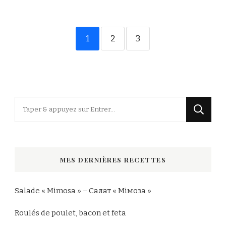
1
2
3
Vous
recherchiez
quelque
chose
MES DERNIÈRES RECETTES
?
Salade « Mimosa » – Салат « Мімоза »
Roulés de poulet, bacon et feta