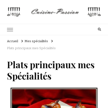
Cuisine Passion
Recettes de cuisine du Costa Rica et Slave
Accueil
Mes spécialités
Plats principaux mes Spécialités
Plats principaux mes
Spécialités