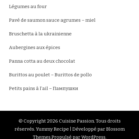
Légumes au four
Pavé de saumon sauce agrumes – miel
Bruschetta à la ukrainienne
Aubergines aux épices
Panna cotta au deux chocolat
Burittos au poulet – Burittos de pollo
Petits pains à l’ail – Пампушки
© Copyright 2026
Cuisine Passion
. Tous droits
réservés.
Yummy Recipe | Développé par
Blossom
Themes
.Propulsé par
WordPress
.