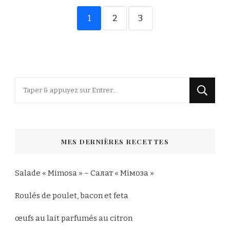
1
2
3
Vous
recherchiez
quelque
chose
MES DERNIÈRES RECETTES
?
Salade « Mimosa » – Салат « Мімоза »
Roulés de poulet, bacon et feta
œufs au lait parfumés au citron